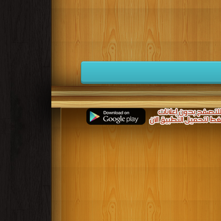
كتب 1941
كتب 1940
كتب 1939
كتب 1932
كتب 1931
كتب 1930
كتب 1923
كتب 1922
كتب 1921
كتب 1914
كتب 1913
كتب 1912
كتب 1905
كتب 1904
كتب 1903
للازمة كي يستمروا في التقدم بأنفسهم مدى الحياة ودون توقف.
ار، الأمر الذي يتطلب من الأفراد مواكبة هذه التطورات بالتعليم المستمر.. educational books free download ، educational books for teachers ،
educational books for adults ، free educational 