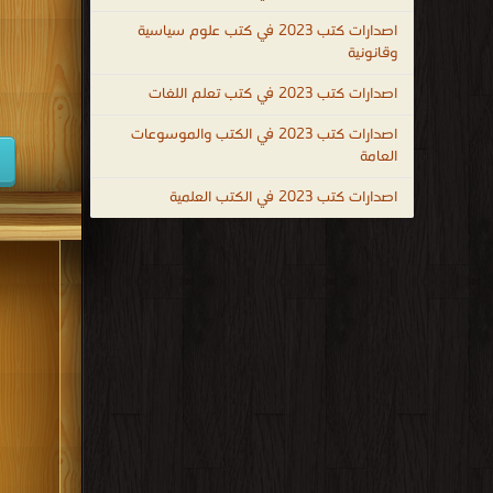
شتى
كتب 1947
اصدارات كتب 2023 في كتب علوم سياسية
المجالات
وقانونية
كتب 1938
حيث
اصدارات كتب 2023 في كتب تعلم اللغات
يساعد
كتب 1929
التعليم
اصدارات كتب 2023 في الكتب والموسوعات
كتب 1920
الأفراد
العامة
كتب 1911
على
اصدارات كتب 2023 في الكتب العلمية
اكتساب
كتب 1902
الخبرات
والمهارات
المختلفة
التي
تُحدث
تغييرًا إيجابيًا في فكرهم لحل مشاكلهم بأنفسهم، كما ينمّي لد
 ، educational books to read ، madhubun educational books ،
educational books ، ال التعليمية