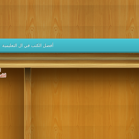
كتب 1946
كتب 1945
كتب 1944
كتب 1943
كتب 1942
كتب 1937
كتب 1936
كتب 1935
كتب 1934
كتب 1933
كتب 1928
كتب 1927
كتب 1926
كتب 1925
كتب 1924
كتب 1919
كتب 1918
كتب 1917
كتب 1916
كتب 1915
أفضل الكتب في ال التعليمية
كتب 1910
كتب 1909
كتب 1908
كتب 1907
كتب 1906
كتب 1901
كتب 1900
يهم حس الإبداع، ويجعلهم يتقنون الخبرات و المهارات الحياتية والعلمية ا
إن العالم اليوم يشهد ثورة معرفية تتطوّر باستمر
books ، educational books for toddlers ، educational books for babies