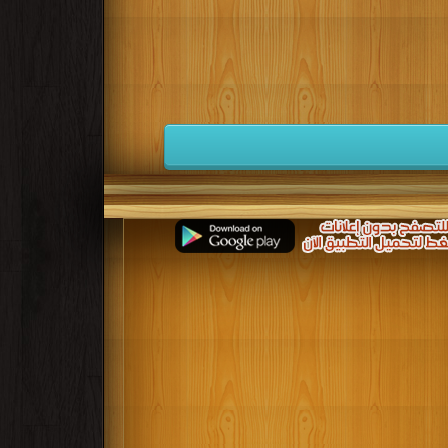
كتب 1941
كتب 1940
كتب 1939
كتب 1932
كتب 1931
كتب 1930
كتب 1923
كتب 1922
كتب 1921
كتب 1914
كتب 1913
كتب 1912
كتب 1905
كتب 1904
كتب 1903
للازمة كي يستمروا في التقدم بأنفسهم مدى الحياة ودون توقف.
ار، الأمر الذي يتطلب من الأفراد مواكبة هذه التطورات بالتعليم المستمر.. educational books free download ، educational books for teachers ،
educational books for adults ، free educational 