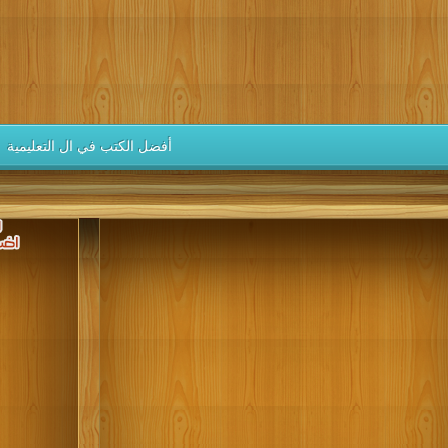
كتب 1946
كتب 1945
كتب 1944
كتب 1943
كتب 1942
كتب 1937
كتب 1936
كتب 1935
كتب 1934
كتب 1933
كتب 1928
كتب 1927
كتب 1926
كتب 1925
كتب 1924
كتب 1919
كتب 1918
كتب 1917
كتب 1916
كتب 1915
أفضل الكتب في ال التعليمية
كتب 1910
كتب 1909
كتب 1908
كتب 1907
كتب 1906
كتب 1901
كتب 1900
يهم حس الإبداع، ويجعلهم يتقنون الخبرات و المهارات الحياتية والعلمية ا
إن العالم اليوم يشهد ثورة معرفية تتطوّر باستمر
books ، educational books for toddlers ، educational books for babies