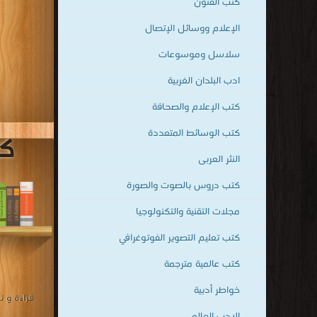
النثر العربى
كتب دروس بالصوت والصورة
مجلات التقنية والتكنولوجيا
كتب تعليم التصوير الفوتوغرافي
كتب عالمية مترجمة
خواطر أدبية
الادب العالمى
علم المخطوطات
إتكيت وآداب المائدة
مؤلفات القرّاء
أكسس Access
المزيد من التصنيفات ..