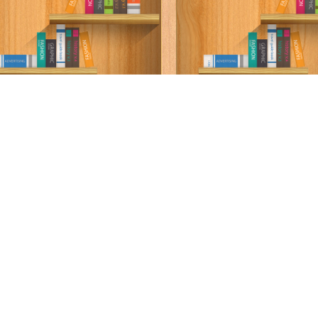
سة الخصوصية
·
اتفاقية الاستخدام
·
اتصل بنا
كتب pdf
Privacy
·
ع الحقوق محفوظة لأصحابها ..
اذا رأيت كتاب له حقوق ملكيه فضلاً اضغط هنا وأبلغنا 
برعاية
موسوعة الإبداع