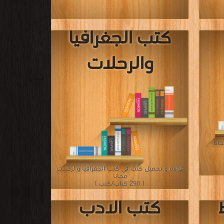
كتب الادب
الانجليزى
ات مجانا
قراءة و تحميل كتب في كتب الادب الانجليزى مجانا
[ 237 كتاب/كتب ]