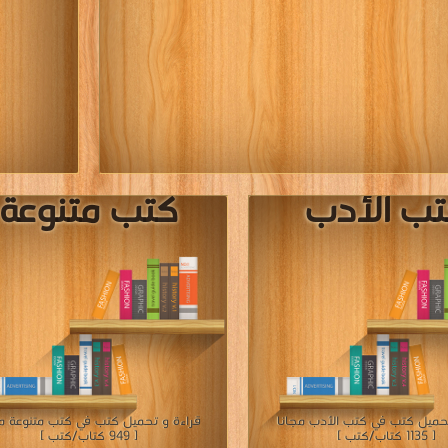
[ 497 كتاب/كتب ]
[ 13 كتاب/كتب ]
إعلان: