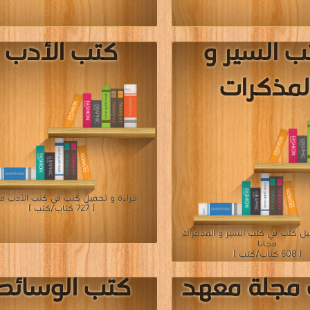
ب الادب
كتب جديد
لفرنسى
الوالروايات
ل كتب في كتب الادب الفرنسى مجانا
قراءة و تحميل كتب في كتب جديد الوالرواي
[ 145 كتاب/كتب ]
[ 597 كتاب/كتب ]