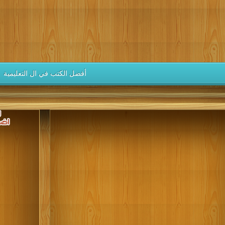
كتب 1946
كتب 1945
كتب 1944
كتب 1943
كتب 1942
كتب 1937
كتب 1936
كتب 1935
كتب 1934
كتب 1933
كتب 1928
كتب 1927
كتب 1926
كتب 1925
كتب 1924
كتب 1919
كتب 1918
كتب 1917
كتب 1916
كتب 1915
أفضل الكتب في ال التعليمية
كتب 1910
كتب 1909
كتب 1908
كتب 1907
كتب 1906
كتب 1901
كتب 1900
يهم حس الإبداع، ويجعلهم يتقنون الخبرات و المهارات الحياتية والعلمية ا
إن العالم اليوم يشهد ثورة معرفية تتطوّر باستمر
books ، educational books for toddlers ، educational books for babies