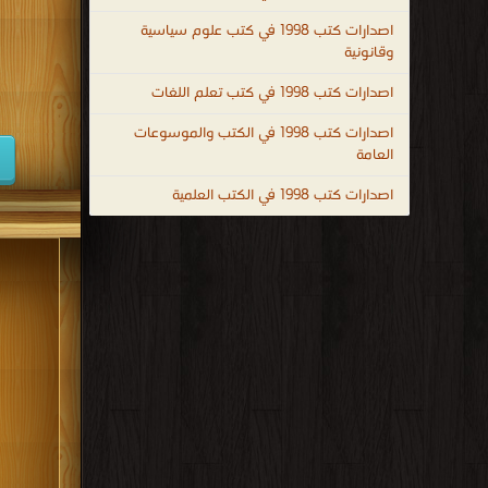
شتى
كتب 1947
اصدارات كتب 1998 في كتب علوم سياسية
المجالات
وقانونية
كتب 1938
حيث
اصدارات كتب 1998 في كتب تعلم اللغات
يساعد
كتب 1929
التعليم
اصدارات كتب 1998 في الكتب والموسوعات
كتب 1920
الأفراد
العامة
كتب 1911
على
اصدارات كتب 1998 في الكتب العلمية
اكتساب
كتب 1902
الخبرات
والمهارات
المختلفة
التي
تُحدث
تغييرًا إيجابيًا في فكرهم لحل مشاكلهم بأنفسهم، كما ينمّي لد
 ، educational books to read ، madhubun educational books ،
educational books ، ال التعليمية