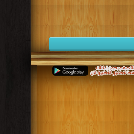
كتب 1941
كتب 1940
كتب 1939
كتب 1932
كتب 1931
كتب 1930
كتب 1923
كتب 1922
كتب 1921
كتب 1914
كتب 1913
كتب 1912
كتب 1905
كتب 1904
كتب 1903
للازمة كي يستمروا في التقدم بأنفسهم مدى الحياة ودون توقف.
ار، الأمر الذي يتطلب من الأفراد مواكبة هذه التطورات بالتعليم المستمر.. educational books free download ، educational books for teachers ،
educational books for adults ، free educational 