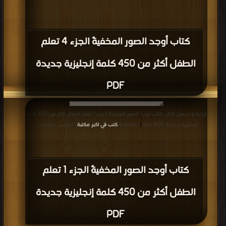
كتاب مصطلحات التسوق PDF
قراءة و تحميل كتاب كتاب مترادفات إنجليزية- معانيها واستخداماتها PDF مجانا |
مكتبة >
كتب في Free Download
| التحميل : مرة/مرات
كتاب مترادفات إنجليزية- معانيها
واستخداماتها PDF
قراءة و تحميل كتاب كتاب كلمات متشابهه في النطق مختلفة كليا في المعنى PDF
مجانا | مكتبة >
كتب في موقع
| التحميل : مرة/مرات