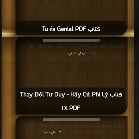
كتاب Tu és Genial PDF
قراءة و تحميل كتاب كتاب Thay Đổi Tư Duy - Hãy Cứ Phi Lý Đi PDF مجانا |
مكتبة >
كتب في مجاني
| التحميل : مرة/مرات
كتاب Thay Đổi Tư Duy - Hãy Cứ Phi Lý
Đi PDF
قراءة و تحميل كتاب كتاب Make Brilliant Work: Lessons on Creativity,
Innovation, and Success PDF مجانا | مكتبة >
كتب في جديد
| التحميل : مرة/مرات