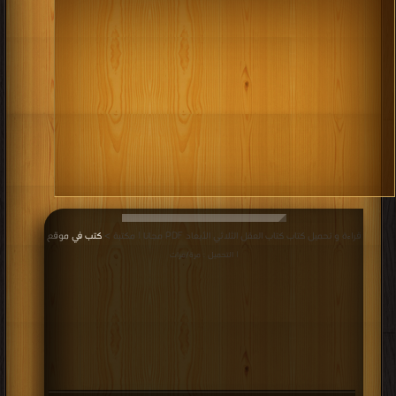
يهتم بتحسين نوعية الموارد البشرية في المجتمع وتحسين النوعية
البشرية نفسه، كما تهتم كل مؤسسة وكل شركة بتنمية قدرات
العاملين فيها سواء على المستوى الإداري شموليا لتشمل كل العاملين
على جميع مستوياتهم الوظيفية.
كتب اكبر منتدى التنميه البشريه
.
قراءة و تحميل كتاب كتاب العقل الثلاثي الأبعاد PDF مجانا | مكتبة >
كتب في موقع
| التحميل : مرة/مرات