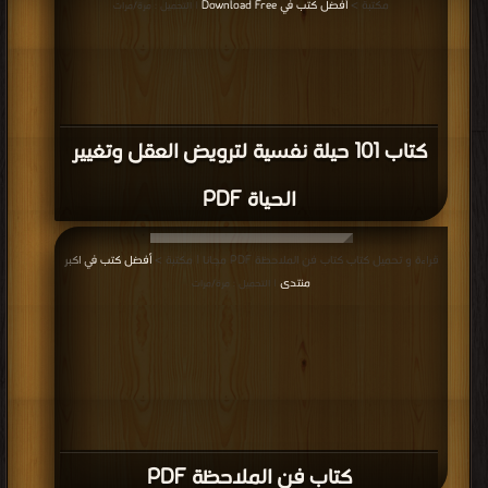
مكتبة >
أفضل كتب في Download Free
| التحميل : مرة/مرات
كتاب 101 حيلة نفسية لترويض العقل وتغيير
الحياة PDF
قراءة و تحميل كتاب كتاب فن الملاحظة PDF مجانا | مكتبة >
أفضل كتب في اكبر
منتدى
| التحميل : مرة/مرات
كتاب فن الملاحظة PDF