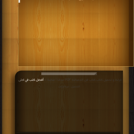
يهتم بتحسين نوعية الموارد البشرية في المجتمع وتحسين النوعية
البشرية نفسه، كما تهتم كل مؤسسة وكل شركة بتنمية قدرات
العاملين فيها سواء على المستوى الإداري شموليا لتشمل كل العاملين
على جميع مستوياتهم الوظيفية.
أفضل كتب التنميه البشريه
.
قراءة و تحميل كتاب كتاب فن اللامبالاة PDF مجانا | مكتبة >
أفضل كتب في احلى
|
التحميل : مرة/مرات