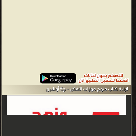
والرأي والحقيقة و الاعتقاد والمتناقضات في المعاني والتخيل...
مجموعة من المؤلفين - "مجموعة من المؤلفين"، هو ركن للكتب التي
شارك في تأليفها أكتر من كاتب ومؤلف، وهو قسم مميز مليء بالكتب
التي تعددت الجهود في إخراجها على أكمل الوجوه.
من كتب تعليم التفكير - مكتبة الكتب التعليمية.
قراءة كتاب منهج مهارات التفكير - ج5 أونلاين