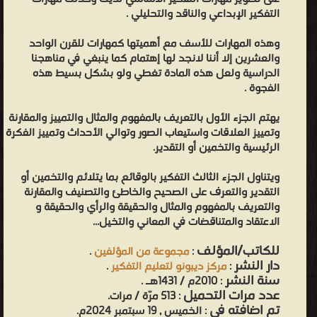
التفكير الإبداعي والناقد والتحليلي .
وهذه المهارات للأسف مع أهميتها كمهارات للقرن الواحد
والعشرين إلا أننا لانجد لها إهتمام كما ينبغي في مناهجنا
الدراسية ولعل هذه المادة تغطي ولو بشكل بسيط هذه
الفجوة .
يهتم الجزء الأول بالتعريف بالمفهوم والمثال والتمييز والمقارنة
وتمييز العلاقات واستيعاب الصور وتوالي الأحداث وتمييز الفكرة
الرئيسية والتخمين أو التقدير.
ويتناول الجزء الثالث التفكير بالوقائع بما يتلائم والتخمين أو
التقدير والتعرف على الصحيح والخاطئ والتصنيف والمقارنة
والتعريف بالمفهوم والمثال والحقيقة والرأي والحقيقة و
الاعتقاد والمتناقضات في المعاني والتخيل...
للكاتب/المؤلف
:
مجموعة من المؤلفين
.
دار النشر
:
مركز ديبونو لتعليم التفكير
.
سنة النشر
: 2010م / 1431هـ .
عدد مرات التحميل
: 513 مرّة / مرات.
تم اضافته في
: الخميس , 19 سبتمبر 2024م.