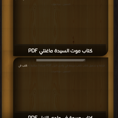
التحميل : مرة/مرات
كتاب موت السيدة ماغنتي PDF
قراءة و تحميل كتاب كتاب جريمة في وادى النيل PDF مجانا | مكتبة >
كتب في
|
التحميل : مرة/مرات