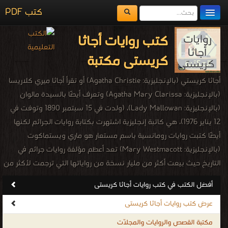
كتب PDF
مكتبة الكتب
كتب روايات أجاثا
المكتبات
كريستى مكتبة
يُقرأ حالياً
أجاثا كريستي (بالإنجليزية: Agatha Christie) أو تقرأ أجاثا ميري كلاريسا
الفهرس
(بالإنجليزية: Agatha Mary Clarissa) وتعرف أيضًا بالسيدة مالوان
(بالإنجليزية: Lady Mallowan)، (ولدت في 15 سبتمبر 1890 وتوفت في
اضف كتاب
12 يناير 1976)، هي كاتبة إنجليزية اشتهرت بكتابة روايات الجرائم لكنها
أيضًا كتبت روايات رومانسية باسم مستعار هو ماري ويستماكوت
(بالإنجليزية: Mary Westmacott) تعد أعظم مؤلفة روايات جرائم في
التاريخ حيث بيعت أكثر من مليار نسخة من رواياتها التي ترجمت لأكثر من
103 لغة.
أفضل الكتب في كتب روايات أجاثا كريستى
كتب تحميل روايات أجاثا كريستى
عرض كتب روايات أجاثا كريستى
.
مكتبة القصص والروايات والمجلّات