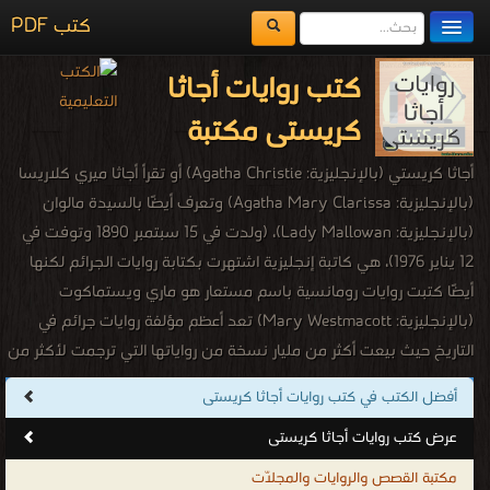
كتب PDF
مكتبة الكتب
كتب روايات أجاثا
المكتبات
كريستى مكتبة
يُقرأ حالياً
أجاثا كريستي (بالإنجليزية: Agatha Christie) أو تقرأ أجاثا ميري كلاريسا
الفهرس
(بالإنجليزية: Agatha Mary Clarissa) وتعرف أيضًا بالسيدة مالوان
(بالإنجليزية: Lady Mallowan)، (ولدت في 15 سبتمبر 1890 وتوفت في
اضف كتاب
12 يناير 1976)، هي كاتبة إنجليزية اشتهرت بكتابة روايات الجرائم لكنها
أيضًا كتبت روايات رومانسية باسم مستعار هو ماري ويستماكوت
(بالإنجليزية: Mary Westmacott) تعد أعظم مؤلفة روايات جرائم في
التاريخ حيث بيعت أكثر من مليار نسخة من رواياتها التي ترجمت لأكثر من
103 لغة.
أفضل الكتب في كتب روايات أجاثا كريستى
كتب روايات أجاثا كريستى
عرض كتب روايات أجاثا كريستى
.
مكتبة القصص والروايات والمجلّات