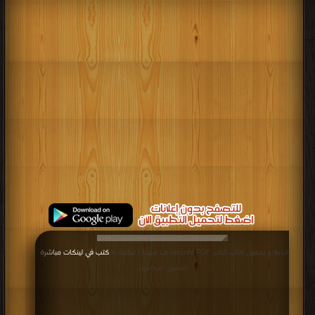
قراءة و تحميل كتاب كتاب La rentrée PDF مجانا | مكتبة >
كتب في لينكات مباشرة
|
التحميل : مرة/مرات