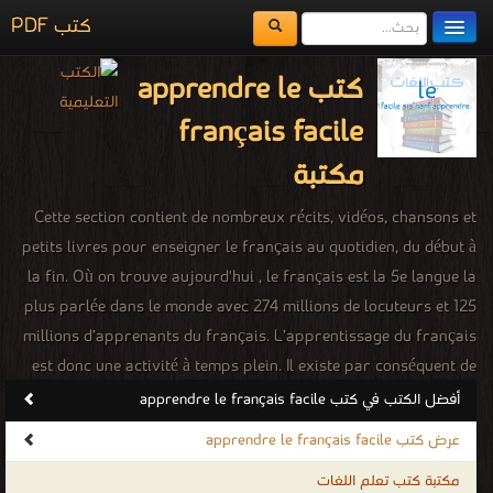
كتب PDF
مكتبة الكتب
كتب apprendre le
المكتبات
français facile
يُقرأ حالياً
مكتبة
الفهرس
Cette section contient de nombreux récits, vidéos, chansons et
petits livres pour enseigner le français au quotidien, du début à
اضف كتاب
la fin. Où on trouve aujourd'hui , le français est la 5e langue la
plus parlée dans le monde avec 274 millions de locuteurs et 125
millions d’apprenants du français. L’apprentissage du français
est donc une activité à temps plein. Il existe par conséquent de
nombreuses méthodes d’apprentissage du français dont la plus
أفضل الكتب في كتب apprendre le français facile
courante est bien évidemment l’inscription à des cours de
عرض كتب apprendre le français facile
français dans une école de langue, ou la réalisation d’un séjour
مكتبة كتب تعلم اللغات
linguistique en immersion en France ou dans un pays