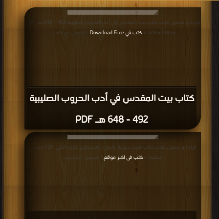
قراءة و تحميل كتاب كتاب بيت المقدس في أدب الحروب الصليبية 492 - 648 هـ PDF
مجانا | مكتبة >
كتب في Download Free
| التحميل : مرة/مرات
كتاب بيت المقدس في أدب الحروب الصليبية
492 - 648 هـ PDF
قراءة و تحميل كتاب كتاب تاريخ سورية ولبنان وفلسطين الجزء الثاني PDF مجانا |
مكتبة >
كتب في اكبر موقع
| التحميل : مرة/مرات