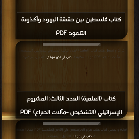
كتاب فلسطين بين حقيقة اليهود وأكذوبة
التلمود PDF
قراءة و تحميل كتاب كتاب (العلمية) العدد الثالث: المشروع الإسرائيلي (التشخيص
-مآلات الصراع) PDF مجانا | مكتبة >
كتب في اكبر موقع
| التحميل : مرة/مرات
كتاب (العلمية) العدد الثالث: المشروع
الإسرائيلي (التشخيص -مآلات الصراع) PDF
قراءة و تحميل كتاب كتاب صراع الابراهيميين على الأرض المقدسة PDF مجانا | مكتبة
>
كتب في مجانا
| التحميل : مرة/مرات