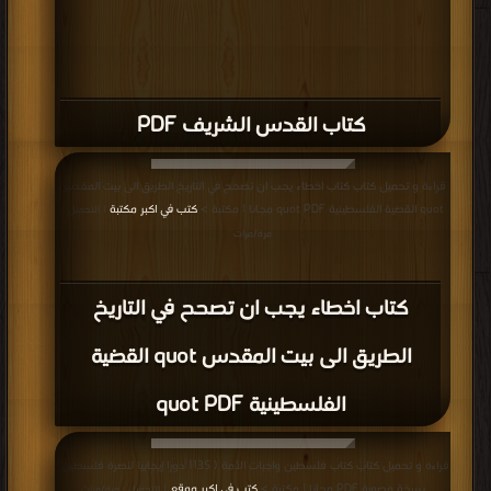
كتاب القدس الشريف PDF
قراءة و تحميل كتاب كتاب اخطاء يجب ان تصحح في التاريخ الطريق الى بيت المقدس
quot القضية الفلسطينية quot PDF مجانا | مكتبة >
كتب في اكبر مكتبة
| التحميل :
مرة/مرات
كتاب اخطاء يجب ان تصحح في التاريخ
الطريق الى بيت المقدس quot القضية
الفلسطينية quot PDF
قراءة و تحميل كتاب كتاب فلسطين واجبات الأمة ( 1135 دورا إيجابيا لنصرة فلسطين)
نسخة مصورة PDF مجانا | مكتبة >
كتب في اكبر موقع
| التحميل : مرة/مرات