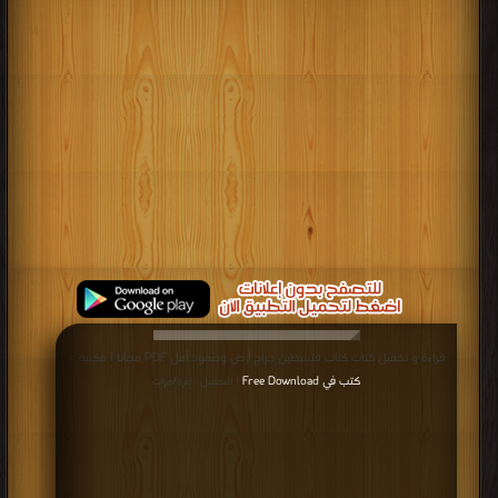
قراءة و تحميل كتاب كتاب فلسطين جراح أرض وصمود أمل PDF مجانا | مكتبة >
كتب في Free Download
| التحميل : مرة/مرات