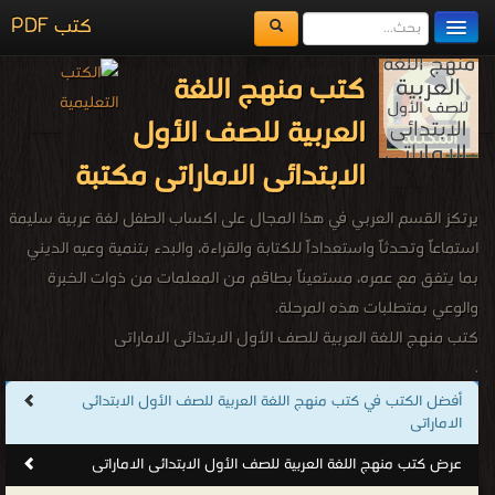
كتب PDF
مكتبة الكتب
كتب منهج اللغة
المكتبات
العربية للصف الأول
يُقرأ حالياً
الابتدائى الاماراتى مكتبة
الفهرس
يرتكز القسم العربي في هذا المجال على اكساب الطفل لغة عربية سليمة
اضف كتاب
استماعاً وتحدثاً واستعداداً للكتابة والقراءة، والبدء بتنمية وعيه الديني
بما يتفق مع عمره، مستعيناً بطاقم من المعلمات من ذوات الخبرة
والوعي بمتطلبات هذه المرحلة.
كتب منهج اللغة العربية للصف الأول الابتدائى الاماراتى
.
أفضل الكتب في كتب منهج اللغة العربية للصف الأول الابتدائى
الاماراتى
عرض كتب منهج اللغة العربية للصف الأول الابتدائى الاماراتى