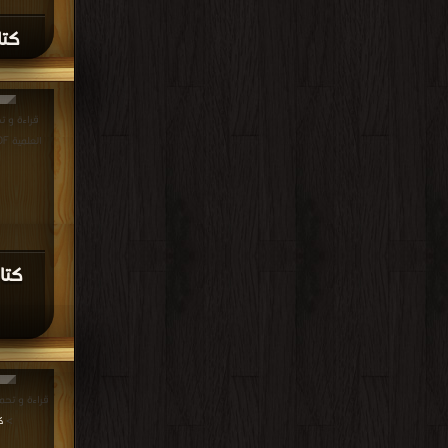
كتا
قراءة و ت
العلمية PDF مجانا | مكتبة >
كتا
>
ك