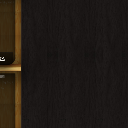
>
كتا
مكت