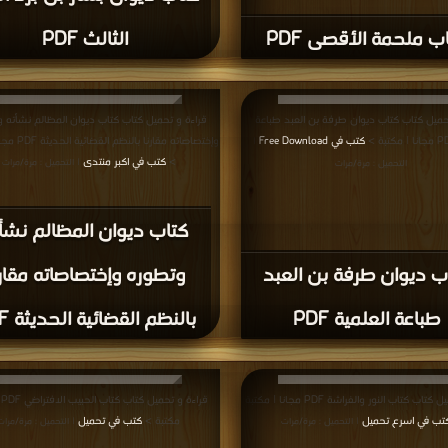
ب ملحمة الأقصى PDF
الثالث PDF
حميل كتاب كتاب ديوان طرفة بن العبد طباعة
قراءة و تحميل كتاب كتاب ديوان المظالم نشأته 
كتب في Free Download
وإختصاصاته مقارنا 
|
>
كتب في اكبر منتدى
| التحميل : مرة/مرات
التحميل : مرة/مرات
كتاب ديوان المظالم نشأ
ب ديوان طرفة بن العبد
وتطوره وإختصاصاته مقارن
طباعة العلمية PDF
بالنظم القضائية الحديثة PDF
قراءة و تحميل كتاب كتاب النور والفراشة PDF مجانا | مكتبة
قر
تب في اسرع تحميل
مكتبة >
كتب في تحميل
| التحميل : مرة/مرات
| التحميل : مرة/مرات