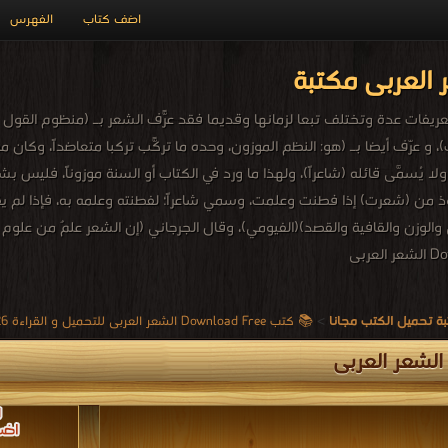
اضف كتاب
الفهرس
العربى مكتبة
عريفات عدة وتختلف تبعا لزمانها وقديما فقد عرّف الشعر بـ (منظوم القول غل
، و عرّف أيضا بـ (هو: النظم الموزون، وحده ما تركّب تركباً متعاضداً، وكان 
لا يُسمَّى قائله (شاعراً)، ولهذا ما ورد في الكتاب أو السنة موزوناً، فليس
وذ من (شعرت) إذا فطنت وعلمت، وسمي شاعراً؛ لفطنته وعلمه به، فإذا لم ي
 والوزن والقافية والقصد)(الفيومي)، وقال الجرجاني (إن الشعر علمٌ من علوم ا
ة تحميل الكتب مجانا
>
📚 كتب Download Free الشعر العربى للتحميل و القراءة 2026 Free PDF
لشعر العربى