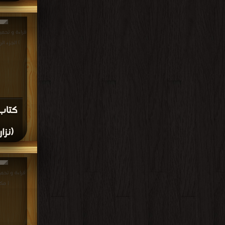
قراءة و تحميل
) الجزء الرابع PDF مجانا 
كتاب 
(نزار
| مك