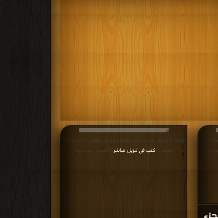
الثالث
قراءة و تحميل كتاب كتاب رباعيات صلاح جاهين PDF مجانا |
مكتبة >
كتب في تنزيل مباشر
ة/مرات
| التحميل : مرة/مرات
جزء