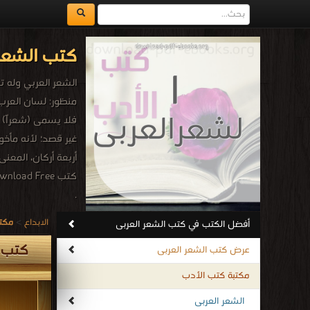
كتب الشعر 
الشعر العربي وله ت
منظور: لسان العرب)
فلا يسمى (شعراً) و
غير قصد؛ لأنه مأخ
أربعة أركان، المعنى
كتب Download Free الشعر العربى
.
الابداع
>
مكتب
أفضل الكتب في كتب الشعر العربى
كتب ا
عرض كتب الشعر العربى
مكتبة كتب الأدب
الشعر العربى