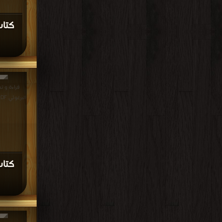
كتاب
قراءة و ت
البرغوثي PDF مجانا | مكتبة >
كتاب