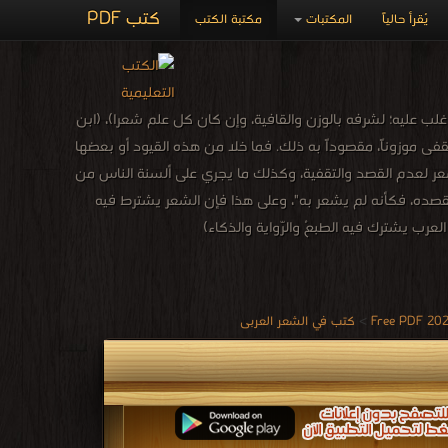
كتب PDF
يُقرأ حالياً
المكتبات
مكتبة الكتب
ب عليه؛ لشرفه بالوزن والقافية، وإن كان كل علم شعراً)، (ابن
مقفى موزوناً، مقصوداً به ذلك. فما خلا من هذه القيود أو بعضها
 بشعر لعدم القصد والتقفية، وكذلك ما يجري على ألسنة الناس من
قصده، فكأنه لم يشعر به"، وعلى هذا فإن الشعر يشترط فيه
لعرب يشترك فيه الطبعُ والرّواية والذكاء)
>
كتب في الشعر العربى