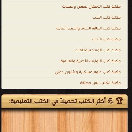
الأساس
مكتبة كتب الأطفال قصص ومجلات
للتقدم
مكتبة كتب الطب
في
مكتبة كتب اللياقة البدنية والصحة العامة
شتى
المجالات
مكتبة كتب الأدب
حيث
مكتبة كتب المعاجم واللغات
يساعد
التعليم
مكتبة كتب الروايات الأجنبية والعالمية
الأفراد
مكتبة كتب علوم عسكرية و قانون دولي
على
مكتبة الكتب الغير مصنّفة
اكتساب
الخبرات
🏆 💪 أكثر الكتب تحميلاً في الكتب التعليمية:
والمهارات
المختلفة
التي
تُحدث