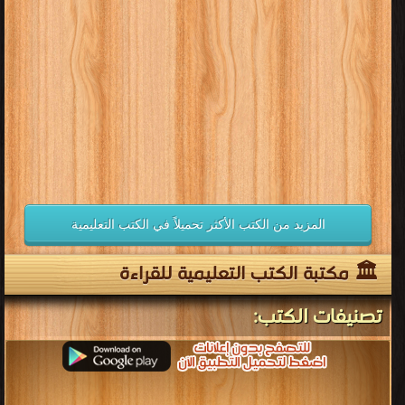
تغييرًا إيجابيًا في فكرهم لحل مشاكلهم بأنفسهم، كما ينمّي لديهم حس
الإبداع، ويجعلهم يتقنون الخبرات و المهارات الحياتية والعلمية اللازمة
كي يستمروا في التقدم بأنفسهم مدى الحياة ودون توقف. إن العالم
اليوم يشهد ثورة معرفية تتطوّر باستمرار، الأمر الذي يتطلب من الأفراد
مواكبة هذه التطورات بالتعليم المستمر.. educational books free
download ، educational books for teachers ، educational books for
adults ، free educational books ، educational books for toddlers ،
educational books for babies ، educational books to read ،
madhubun educational books ، educational books ، .
المزيد من الكتب الأكثر تحميلاً في الكتب التعليمية
🏛 مكتبة الكتب التعليمية للقراءة
تصنيفات الكتب: